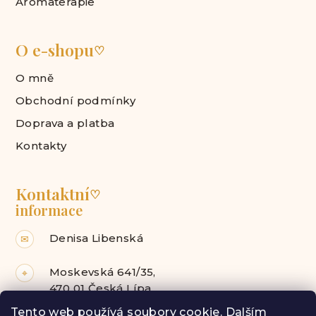
Aromaterapie
O e-shopu
♡
O mně
Obchodní podmínky
Doprava a platba
Kontakty
Kontaktní
♡
informace
Denisa Libenská
✉
Moskevská 641/35,
⌖
470 01 Česká Lípa
Tento web používá soubory cookie. Dalším