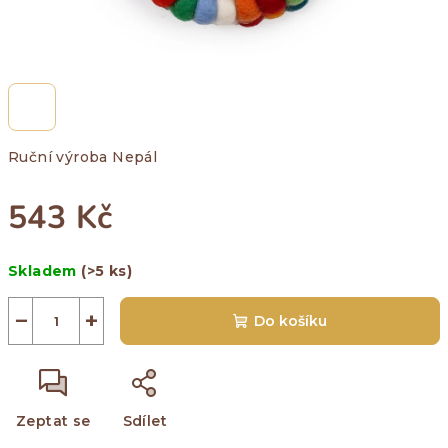
Ruční výroba Nepál
543 Kč
Měrná
Skladem
(>5 ks)
cena:
−
+
Do košíku
Zeptat se
Sdílet