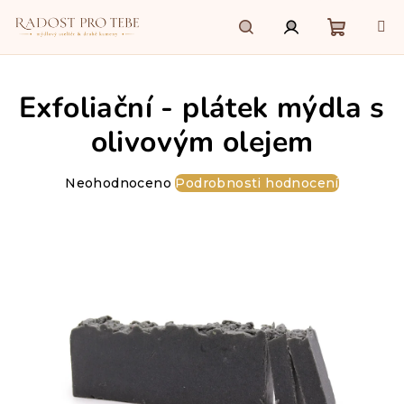
Přejít
na
obsah
Nákupn
Hledat
Přihlášení
Exfoliační - plátek mýdla s
košík
olivovým olejem
Průměrné
Neohodnoceno
Podrobnosti hodnocení
hodnocení
produktu
je
0,0
z
5
hvězdiček.