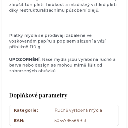
zlepšit tón pleti, hebkost a mladistvý vzhled pleti
díky restrukturalizačnímu působení olejů.
Plátky mýdla se prodávají zabalené ve
voskovaném papíru s popisem složení a váží
přibližně 110 g.
UPOZORNĚNÍ:
Naše mýdla jsou vyráběna ručně a
barva nebo design se mohou mírně lišit od
zobrazených obrázků.
Doplňkové parametry
Kategorie
:
Ručně vyráběná mýdla
EAN
:
5055796589913