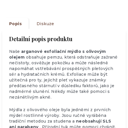
Popis
Diskuze
Detailní popis produktu
Naše
arganové
exfoliační mýdlo s olivovým
olejem
obsahuje pemzu, která odstraňuje zažrané
nečistoty, osvěžuje pokožku a může následně
napomáhat vstřebávání prospěšných pleťových
sér a hydratačních krémů. Exfoliace může být
užitečná pro ty, jejichž pleť vykazuje známky
předčasného stárnutí v důsledku faktorů, jako je
nadměrné slunění. Někdy může také pomoci s
nezánětlivým akné.
Mýdla z olivového oleje byla jedněmi z prvních
mýdel rostlinné výroby. Jsou ručně vyráběna
tradiční metodou za studena a
neobsahují SLS
ani parabeny
. Přírodní tuk může pomoci chránit,