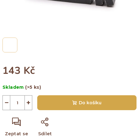
143 Kč
Měrná
Skladem
(>5 ks)
cena:
−
+
Do košíku
Zeptat se
Sdílet