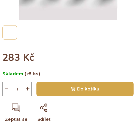
283 Kč
Měrná
Skladem
(>5 ks)
cena:
−
+
Do košíku
Zeptat se
Sdílet