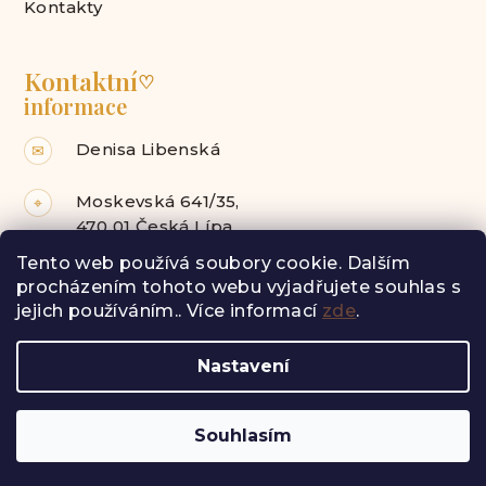
Kontakty
Kontaktní
♡
informace
Denisa Libenská
✉
Moskevská 641/35,
⌖
470 01 Česká Lípa
Tento web používá soubory cookie. Dalším
Facebook
Instagram
procházením tohoto webu vyjadřujete souhlas s
jejich používáním.. Více informací
zde
.
Z
Nastavení
á
Copyright 2026
Radost pro tebe
. Všechna práva
vyhrazena.
p
a
Vytvořil Shoptet
Souhlasím
t