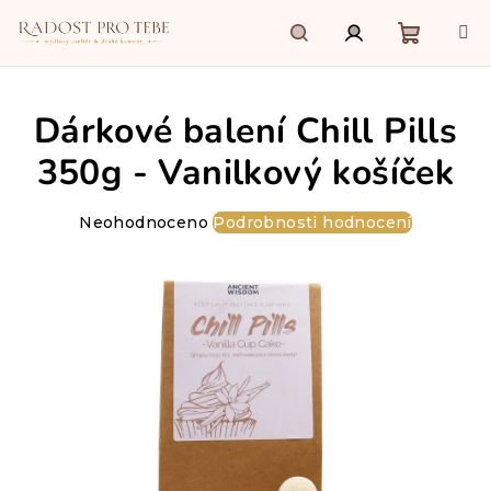
Přejít
na
obsah
Nákupn
Hledat
Přihlášení
Dárkové balení Chill Pills
košík
350g - Vanilkový košíček
Průměrné
Neohodnoceno
Podrobnosti hodnocení
hodnocení
produktu
je
0,0
z
5
hvězdiček.