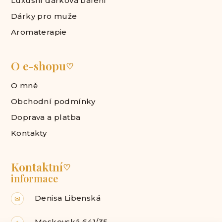
Luxusní dárková balení
Dárky pro muže
Aromaterapie
O e-shopu
♡
O mně
Obchodní podmínky
Doprava a platba
Kontakty
Kontaktní
♡
informace
Denisa Libenská
✉
Moskevská 641/35,