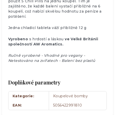
použít 5 Chill Pills na jednu koupel. Tím je
zajištěno, že každé balení vystačí přibližně na 6
koupelí, což nabízí skvělou hodnotu za peníze a
potěšení.
Jedna chladicí tableta váží přibližně 12 g
Vyrobeno
s hrdostí a láskou
ve Velké Británii
společností AW Aromatics.
Ručně vyrobené - Vhodné pro vegany -
Netestováno na zvířatech - Balení bez plastů
Doplňkové parametry
Kategorie
:
Koupelové bomby
EAN
:
5056422991810