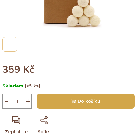
359 Kč
Měrná
Skladem
(>5 ks)
cena:
−
+
Do košíku
Zeptat se
Sdílet