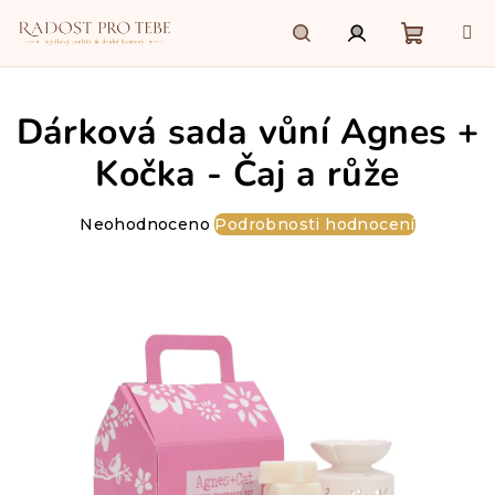
Přejít
na
obsah
Nákupn
Hledat
Přihlášení
Dárková sada vůní Agnes +
košík
Kočka - Čaj a růže
Průměrné
Neohodnoceno
Podrobnosti hodnocení
hodnocení
produktu
je
0,0
z
5
hvězdiček.