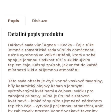
Popis
Diskuze
Detailní popis produktu
Dárková sada vůní Agnes + Kočka - Čaj a růže
Jemná a romantická sada vůní do domácnosti,
ručně vyrobená ve Velké Británii, která v sobě
spojuje jemnou sladkost růží s uklidňujícím
teplem čaje. Krásný způsob, jak vnést do každé
místnosti klid a příjemnou atmosféru.
Tato sada obsahuje čtyři vonné voskové taveniny,
bílý keramický olejový kahan s jemnými
vyřezávanými květinami a čajovou svíčku pro
zahájení přípravy. Vůně je útulná a zároveň
květinová – lehké tóny růže zjemněné nádechem
teplého čaje – vytvářejí příjemnou atmosféru, aniž
by zahlcovaly prostor. Vonné voskové taveniny