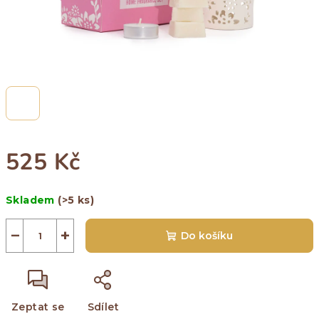
525 Kč
Měrná
Skladem
(>5 ks)
cena:
−
+
Do košíku
Zeptat se
Sdílet