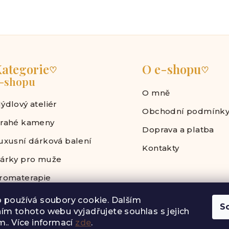
ategorie
O e-shopu
♡
♡
-shopu
O mně
ýdlový ateliér
Obchodní podmínk
rahé kameny
Doprava a platba
uxusní dárková balení
Kontakty
árky pro muže
romaterapie
 používá soubory cookie. Dalším
S
ím tohoto webu vyjadřujete souhlas s jejich
.. Více informací
zde
.