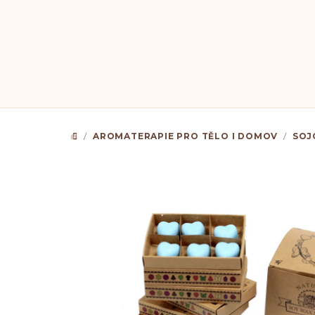
Přejít
na
obsah
/
AROMATERAPIE PRO TĚLO I DOMOV
/
SOJ
DOMŮ