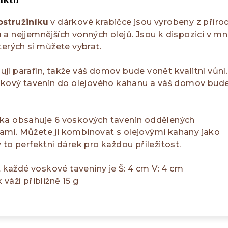
ostružiníku
v dárkové krabičce jsou vyrobeny z příro
a nejjemnějších vonných olejů. Jsou k dispozici v m
terých si můžete vybrat.
í parafín, takže váš domov bude vonět kvalitní vůní.
oskový tavenin do olejového kahanu a váš domov bud
ka obsahuje 6 voskových tavenin oddělených
mi. Můžete ji kombinovat s olejovými kahany jako
 to perfektní dárek pro každou příležitost.
t každé voskové taveniny je Š: 4 cm V: 4 cm
váží přibližně 15 g