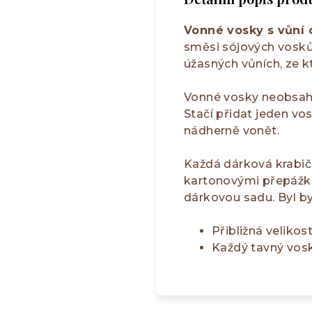
Vonné vosky s vůní 
směsi sójových vosků 
úžasných vůních, ze k
Vonné vosky neobsahuj
Stačí přidat jeden v
nádherně vonět.
Každá dárková krabič
kartonovými přepážka
dárkovou sadu. Byl by
Přibližná velikos
Každý tavný vosk 