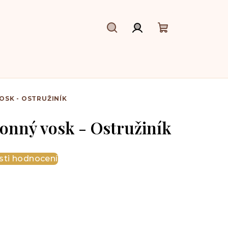
Hledat
Přihlášení
Nákupní
košík
SK - OSTRUŽINÍK
onný vosk - Ostružiník
ti hodnocení