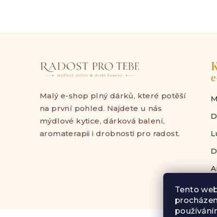
K
e
Malý e-shop plný dárků, které potěší
M
na první pohled. Najdete u nás
D
mýdlové kytice, dárková balení,
aromaterapii i drobnosti pro radost.
L
D
A
Tento web
procházen
používáním
Z