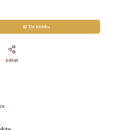
Do košíku
Sdílet
ze
uktu