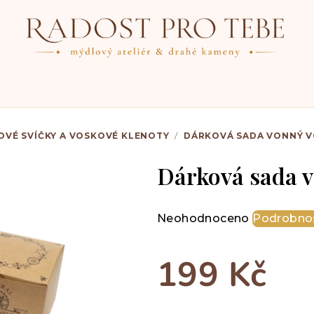
OVÉ SVÍČKY A VOSKOVÉ KLENOTY
/
DÁRKOVÁ SADA VONNÝ VO
Dárková sada v
Průměrné
Neohodnoceno
Podrobnos
hodnocení
produktu
199 Kč
je
0,0
z
Měrná