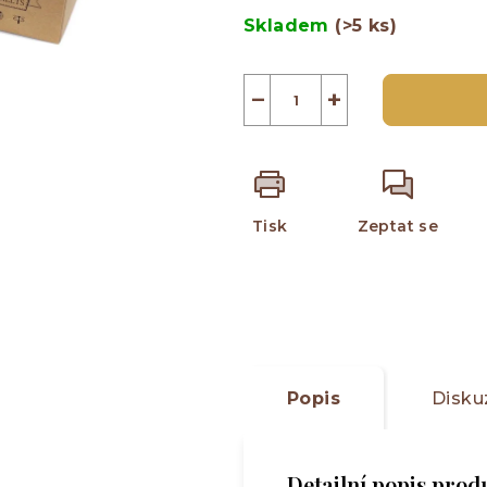
5
cena:
Skladem
(>5 ks)
hvězdiček.
−
+
Tisk
Zeptat se
Popis
Disku
Detailní popis prod