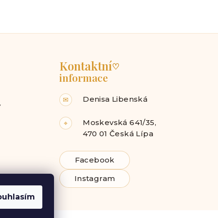
Kontaktní
♡
informace
Denisa Libenská
✉
y
Moskevská 641/35,
⌖
470 01 Česká Lípa
Facebook
Instagram
ouhlasím