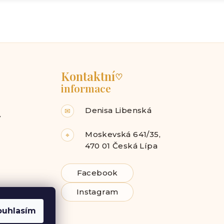
Kontaktní
♡
informace
Denisa Libenská
✉
y
Moskevská 641/35,
⌖
470 01 Česká Lípa
Facebook
Instagram
ouhlasím