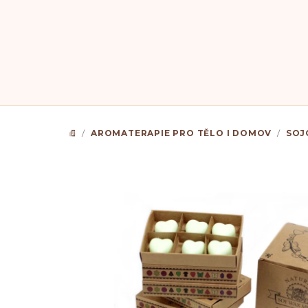
Přejít
na
obsah
/
AROMATERAPIE PRO TĚLO I DOMOV
/
SOJ
DOMŮ