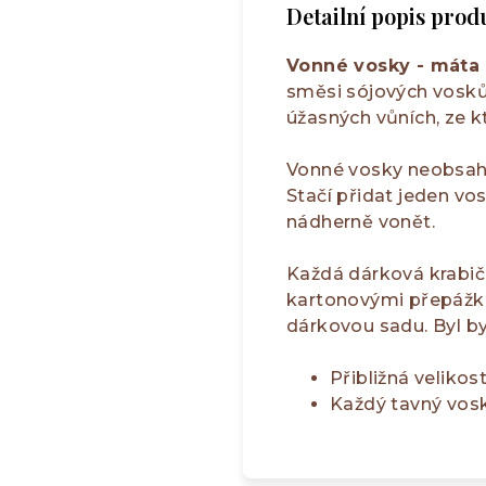
Detailní popis prod
Vonné vosky - máta
směsi sójových vosků 
úžasných vůních, ze k
Vonné vosky neobsahuj
Stačí přidat jeden v
nádherně vonět.
Každá dárková krabič
kartonovými přepážka
dárkovou sadu. Byl by
Přibližná velikos
Každý tavný vosk 