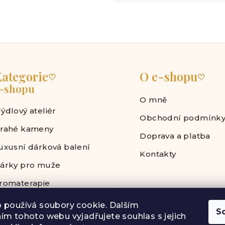
ategorie
O e-shopu
♡
♡
-shopu
O mně
ýdlový ateliér
Obchodní podmínk
rahé kameny
Doprava a platba
uxusní dárková balení
Kontakty
árky pro muže
romaterapie
 používá soubory cookie. Dalším
S
ím tohoto webu vyjadřujete souhlas s jejich