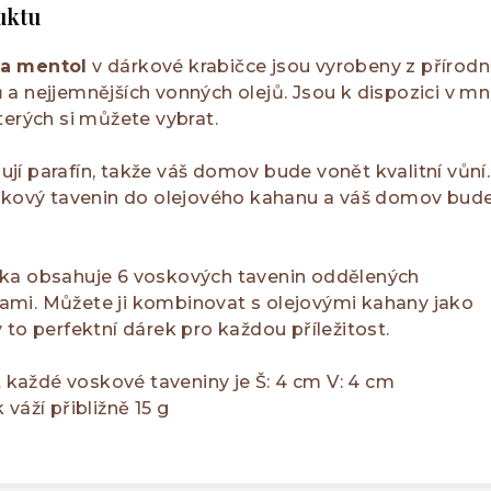
uktu
 a mentol
v dárkové krabičce jsou vyrobeny z přírodn
a nejjemnějších vonných olejů. Jsou k dispozici v m
terých si můžete vybrat.
í parafín, takže váš domov bude vonět kvalitní vůní.
oskový tavenin do olejového kahanu a váš domov bud
ka obsahuje 6 voskových tavenin oddělených
mi. Můžete ji kombinovat s olejovými kahany jako
 to perfektní dárek pro každou příležitost.
t každé voskové taveniny je Š: 4 cm V: 4 cm
váží přibližně 15 g