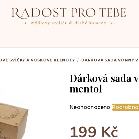
OVÉ SVÍČKY A VOSKOVÉ KLENOTY
/
DÁRKOVÁ SADA VONNÝ V
Dárková sada v
mentol
Průměrné
Neohodnoceno
Podrobnos
hodnocení
produktu
199 Kč
je
0,0