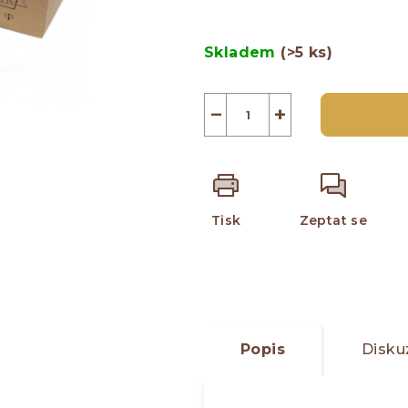
z
Měrná
5
cena:
Skladem
(>5 ks)
hvězdiček.
−
+
Tisk
Zeptat se
Popis
Disku