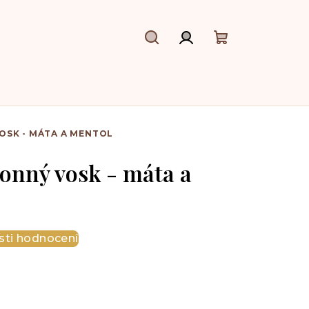
Hledat
Přihlášení
Nákupní
košík
OSK - MÁTA A MENTOL
onný vosk - máta a
ti hodnocení