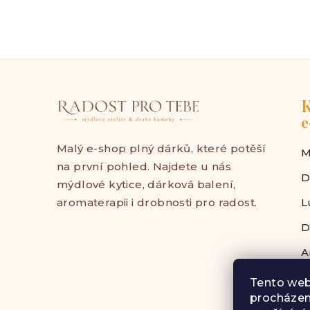
K
e
Malý e-shop plný dárků, které potěší
M
na první pohled. Najdete u nás
D
mýdlové kytice, dárková balení,
aromaterapii i drobnosti pro radost.
L
D
A
Tento web
procházen