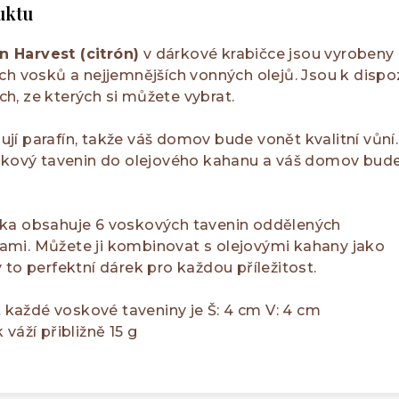
uktu
 Harvest (citrón)
v dárkové krabičce jsou vyrobeny 
ch vosků a nejjemnějších vonných olejů. Jsou k dispoz
h, ze kterých si můžete vybrat.
í parafín, takže váš domov bude vonět kvalitní vůní.
oskový tavenin do olejového kahanu a váš domov bud
ka obsahuje 6 voskových tavenin oddělených
mi. Můžete ji kombinovat s olejovými kahany jako
 to perfektní dárek pro každou příležitost.
t každé voskové taveniny je Š: 4 cm V: 4 cm
váží přibližně 15 g