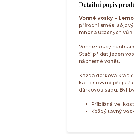
Detailní popis prod
Vonné vosky - Lemon
přírodní směsi sójový
mnoha úžasných vůníc
Vonné vosky neobsahuj
Stačí přidat jeden v
nádherně vonět.
Každá dárková krabič
kartonovými přepážka
dárkovou sadu. Byl by
Přibližná velikos
Každý tavný vosk 