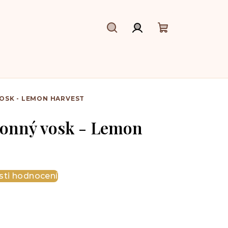
Hledat
Přihlášení
Nákupní
košík
OSK - LEMON HARVEST
vonný vosk - Lemon
ti hodnocení