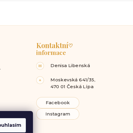
Kontaktní
♡
informace
Denisa Libenská
✉
y
Moskevská 641/35,
⌖
470 01 Česká Lípa
Facebook
Instagram
ouhlasím