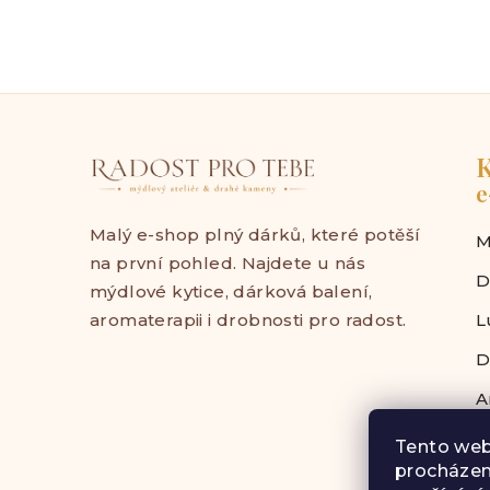
K
e
Malý e-shop plný dárků, které potěší
M
na první pohled. Najdete u nás
D
mýdlové kytice, dárková balení,
aromaterapii i drobnosti pro radost.
L
D
A
Tento web
procházen