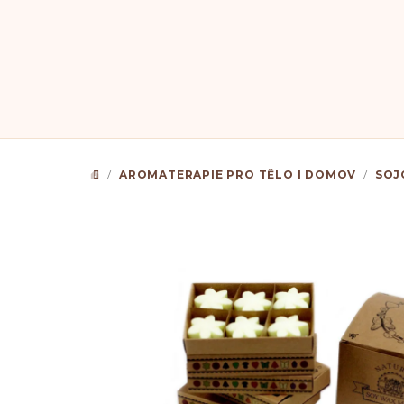
Přejít
na
obsah
/
AROMATERAPIE PRO TĚLO I DOMOV
/
SOJ
DOMŮ