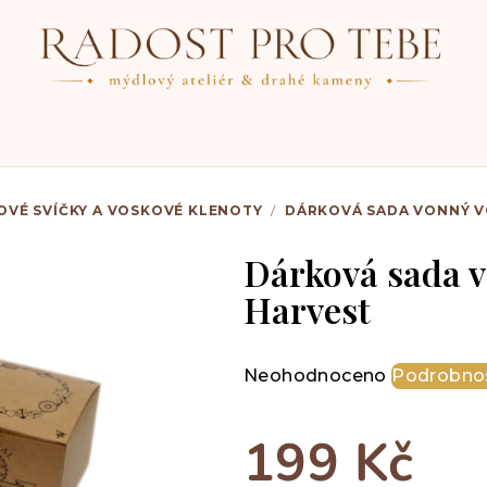
OVÉ SVÍČKY A VOSKOVÉ KLENOTY
/
DÁRKOVÁ SADA VONNÝ V
Dárková sada 
Harvest
Průměrné
Neohodnoceno
Podrobnos
hodnocení
produktu
199 Kč
je
0,0