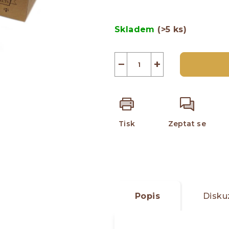
z
Měrná
5
cena:
Skladem
(>5 ks)
hvězdiček.
−
+
Tisk
Zeptat se
Popis
Disku