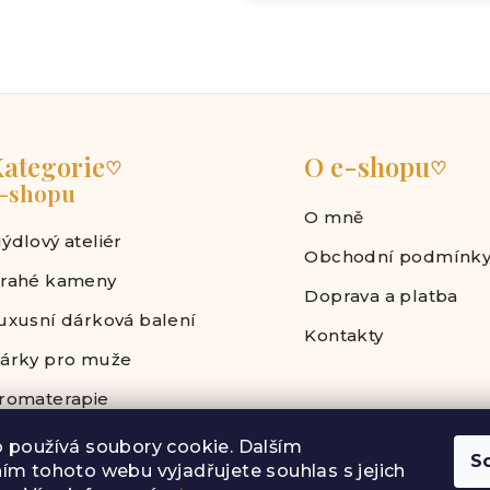
ategorie
O e-shopu
♡
♡
-shopu
O mně
ýdlový ateliér
Obchodní podmínk
rahé kameny
Doprava a platba
uxusní dárková balení
Kontakty
árky pro muže
romaterapie
 používá soubory cookie. Dalším
S
ím tohoto webu vyjadřujete souhlas s jejich