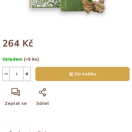
264 Kč
Měrná
Skladem
(>5 ks)
cena:
−
+
Do košíku
Zeptat se
Sdílet