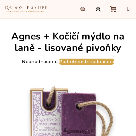
Přejít
na
obsah
Nákupn
Hledat
Přihlášení
Agnes + Kočičí mýdlo na
košík
laně - lisované pivoňky
Průměrné
Neohodnoceno
Podrobnosti hodnocení
hodnocení
produktu
je
0,0
z
5
hvězdiček.