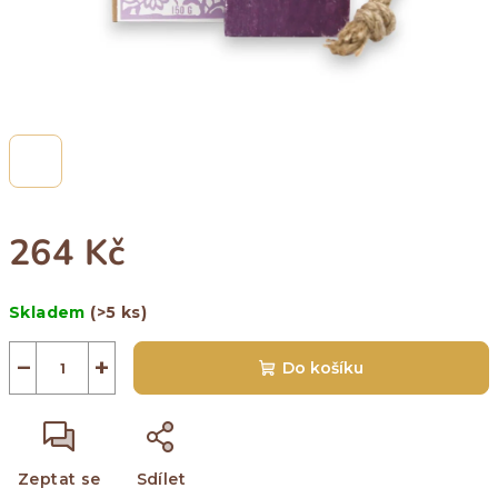
264 Kč
Měrná
Skladem
(>5 ks)
cena:
−
+
Do košíku
Zeptat se
Sdílet