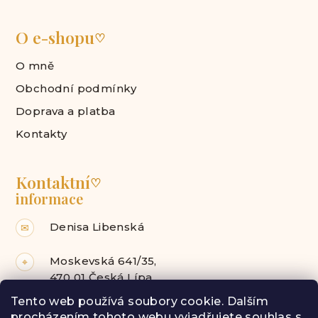
O e-shopu
♡
O mně
Obchodní podmínky
Doprava a platba
Kontakty
Kontaktní
♡
informace
Denisa Libenská
✉
Moskevská 641/35,
⌖
470 01 Česká Lípa
Tento web používá soubory cookie. Dalším
Facebook
Instagram
procházením tohoto webu vyjadřujete souhlas s