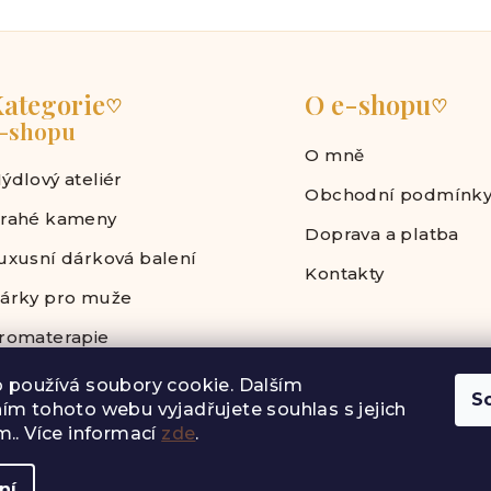
ategorie
O e-shopu
♡
♡
-shopu
O mně
ýdlový ateliér
Obchodní podmínk
rahé kameny
Doprava a platba
uxusní dárková balení
Kontakty
árky pro muže
romaterapie
 používá soubory cookie. Dalším
S
ím tohoto webu vyjadřujete souhlas s jejich
.. Více informací
zde
.
Copyright 202
ní