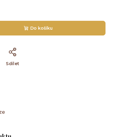
Do košíku
Sdílet
ze
uktu