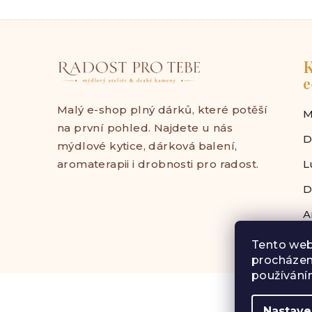
K
e
Malý e-shop plný dárků, které potěší
M
na první pohled. Najdete u nás
D
mýdlové kytice, dárková balení,
aromaterapii i drobnosti pro radost.
L
D
A
Tento web
procházen
používáním
Z
á
Nastave