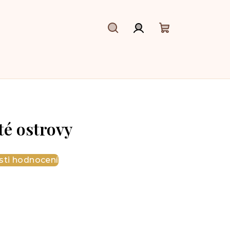
Hledat
Přihlášení
Nákupní
košík
té ostrovy
ti hodnocení