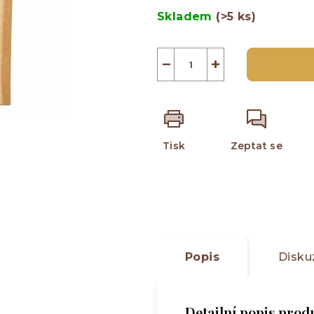
5
cena:
Skladem
(>5 ks)
hvězdiček.
−
+
Tisk
Zeptat se
Popis
Disku
Detailní popis prod