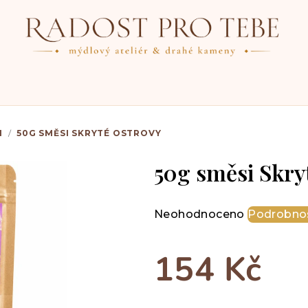
I
/
50G SMĚSI SKRYTÉ OSTROVY
50g směsi Skry
Průměrné
Neohodnoceno
Podrobnos
hodnocení
produktu
154 Kč
je
0,0
z
Měrná