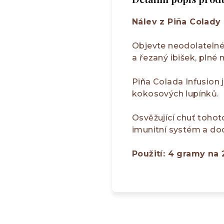
Nálev z Piña Colady
Objevte neodolatelné n
a řezaný ibišek, plné
Piña Colada Infusion 
kokosových lupínků.
Osvěžující chuť tohoto
imunitní systém a dod
Použití: 4 gramy na 