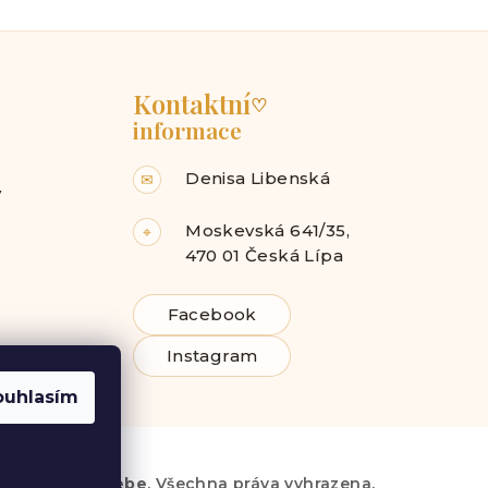
Kontaktní
♡
informace
Denisa Libenská
✉
y
Moskevská 641/35,
⌖
470 01 Česká Lípa
Facebook
Instagram
ouhlasím
6
Radost pro tebe
. Všechna práva vyhrazena.