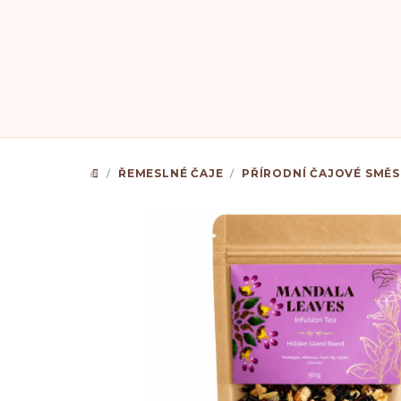
Přejít
na
obsah
/
ŘEMESLNÉ ČAJE
/
PŘÍRODNÍ ČAJOVÉ SMĚS
DOMŮ