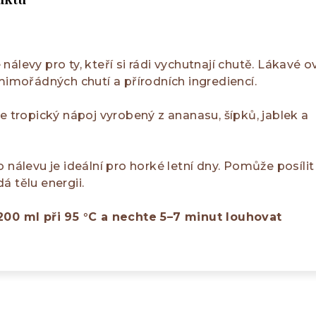
álevy pro ty, kteří si rádi vychutnají chutě. Lákavé 
 mimořádných chutí a přírodních ingrediencí.
je tropický nápoj vyrobený z ananasu, šípků, jablek a
 nálevu je ideální pro horké letní dny. Pomůže posílit
á tělu energii.
200 ml při 95 °C a nechte 5–7 minut louhovat