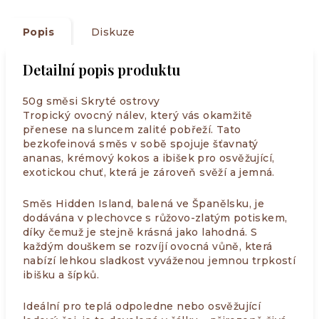
Popis
Diskuze
Detailní popis produktu
50g směsi Skryté ostrovy
Tropický ovocný nálev, který vás okamžitě
přenese na sluncem zalité pobřeží. Tato
bezkofeinová směs v sobě spojuje šťavnatý
ananas, krémový kokos a ibišek pro osvěžující,
exotickou chuť, která je zároveň svěží a jemná.
Směs Hidden Island, balená ve Španělsku, je
dodávána v plechovce s růžovo-zlatým potiskem,
díky čemuž je stejně krásná jako lahodná. S
každým douškem se rozvíjí ovocná vůně, která
nabízí lehkou sladkost vyváženou jemnou trpkostí
ibišku a šípků.
Ideální pro teplá odpoledne nebo osvěžující