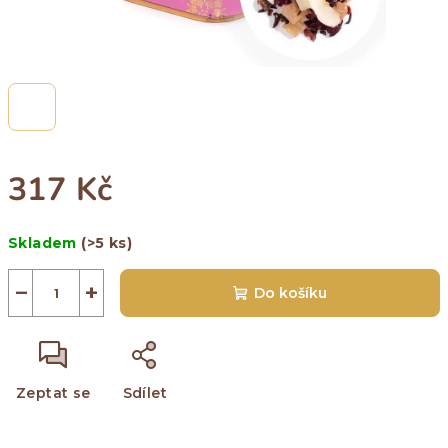
317 Kč
Měrná
Skladem
(>5 ks)
cena:
−
+
Do košíku
Zeptat se
Sdílet