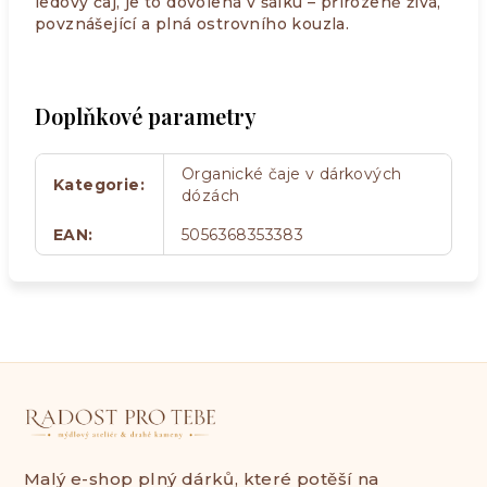
ledový čaj, je to dovolená v šálku – přirozeně živá,
povznášející a plná ostrovního kouzla.
Doplňkové parametry
Organické čaje v dárkových
Kategorie
:
dózách
EAN
:
5056368353383
Malý e-shop plný dárků, které potěší na