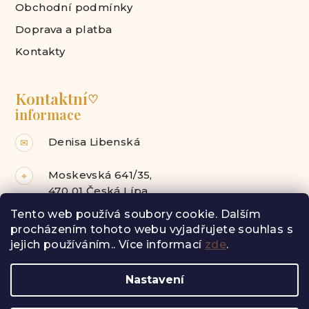
Obchodní podmínky
Doprava a platba
Kontakty
Kontaktní
♡
informace
Denisa Libenská
✉
Moskevská 641/35,
⌖
470 01 Česká Lípa
Tento web používá soubory cookie. Dalším
Facebook
Instagram
procházením tohoto webu vyjadřujete souhlas s
jejich používáním.. Více informací
zde
.
Z
Nastavení
á
Copyright 2026
Radost pro tebe
. Všechna práva
vyhrazena.
p