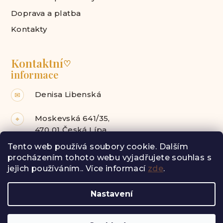
Doprava a platba
Kontakty
Kontaktní
♡
informace
Denisa Libenská
✉
Moskevská 641/35,
⌖
470 01 Česká Lípa
Tento web používá soubory cookie. Dalším
Facebook
Instagram
procházením tohoto webu vyjadřujete souhlas s
jejich používáním.. Více informací
zde
.
Z
Nastavení
á
Copyright 2026
Radost pro tebe
. Všechna práva
vyhrazena.
p