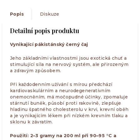
Popis
Diskuze
Detailní popis produktu
Vynikající pákistánský černý čaj
Jeho základními vlastnostmi jsou exotická chuť a
stimulující síla na nervový systém, ale přirozeným
a zdravým způsobem.
Při každodenním užívání s mírou předchází
kardiovaskulárním a neurodegenerativním
onemocněním, má močopudné účinky, zpomaluje
stárnutí buněk, působí proti rakovině, zlepšuje
hladinu špatného cholesterolu v krvi, krevní oběh
a je vynikajícím lékem při nízkém krevním tlaku a
sklonu k závratím.
Použití: 2–3 gramy na 200 ml při 90–95 °C a