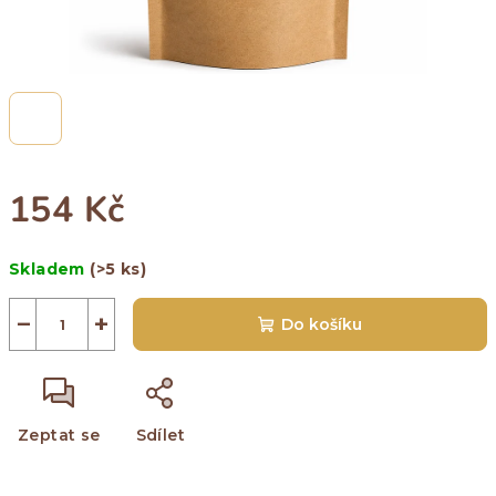
154 Kč
Měrná
Skladem
(>5 ks)
cena:
−
+
Do košíku
Zeptat se
Sdílet