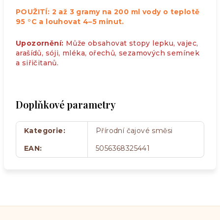
POUŽITÍ: 2 až 3 gramy na 200 ml vody o teplotě
95 °C a louhovat 4–5 minut.
Upozornění:
Může obsahovat stopy lepku, vajec,
arašídů, sóji, mléka, ořechů, sezamových semínek
a siřičitanů.
Doplňkové parametry
Kategorie
:
Přírodní čajové směsi
EAN
:
5056368325441