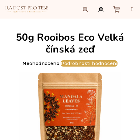
Přejít
na
obsah
Nákupn
Hledat
Přihlášení
50g Rooibos Eco Velká
košík
čínská zeď
Průměrné
Neohodnoceno
Podrobnosti hodnocení
hodnocení
produktu
je
0,0
z
5
hvězdiček.