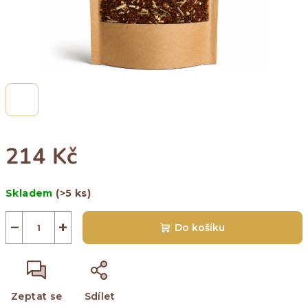
214 Kč
Měrná
Skladem
(>5 ks)
cena:
−
+
Do košíku
Zeptat se
Sdílet