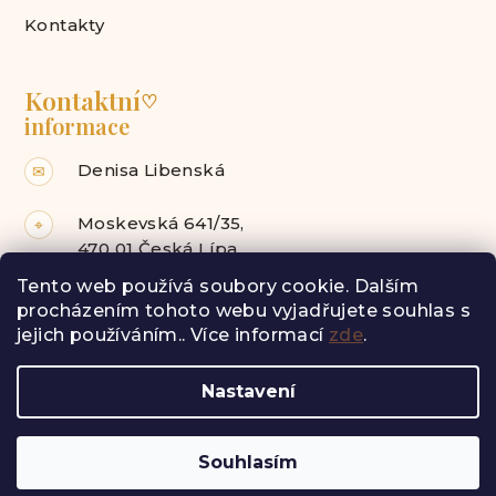
Kontakty
Kontaktní
♡
informace
Denisa Libenská
✉
Moskevská 641/35,
⌖
470 01 Česká Lípa
Tento web používá soubory cookie. Dalším
Facebook
Instagram
procházením tohoto webu vyjadřujete souhlas s
jejich používáním.. Více informací
zde
.
Z
Nastavení
á
Copyright 2026
Radost pro tebe
. Všechna práva
vyhrazena.
p
a
Vytvořil Shoptet
Souhlasím
t