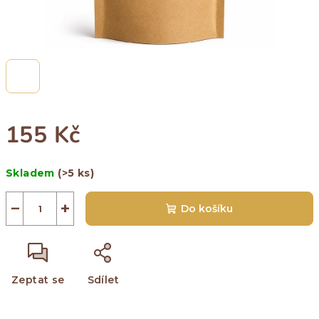
155 Kč
Měrná
Skladem
(>5 ks)
cena:
−
+
Do košíku
Zeptat se
Sdílet