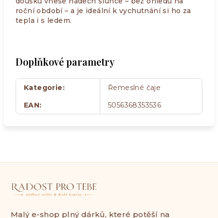
doušku vnese nádech slunce – bez ohledu na
roční období – a je ideální k vychutnání si ho za
tepla i s ledem.
Doplňkové parametry
Kategorie
:
Řemeslné čaje
EAN
:
5056368353536
Malý e-shop plný dárků, které potěší na