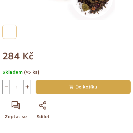
284 Kč
Měrná
Skladem
(>5 ks)
cena:
−
+
Do košíku
Zeptat se
Sdílet