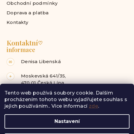
Obchodní podmínky
Doprava a platba
Kontakty
Kontaktní
♡
informace
Denisa Libenská
✉
Moskevská 641/35,
⌖
470 01 Česká Lípa
Tento web používá soubory cookie. Dalším
Facebook
Instagram
procházením tohoto webu vyjadřujete souhlas s
jejich používáním.. Více informací
zde
.
Z
Nastavení
á
Copyright 2026
Radost pro tebe
. Všechna práva
vyhrazena.
p