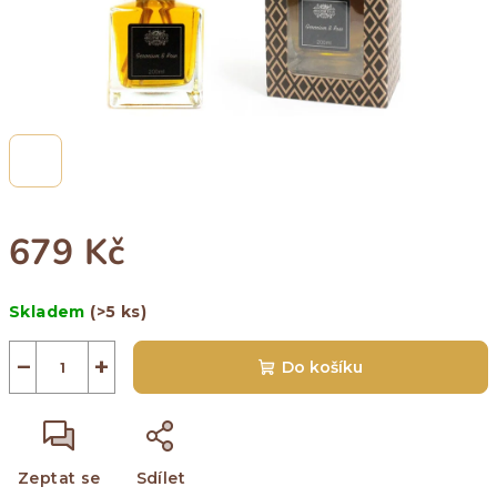
679 Kč
Měrná
Skladem
(>5 ks)
cena:
−
+
Do košíku
Zeptat se
Sdílet