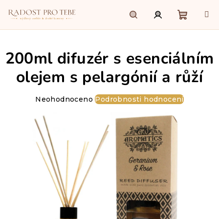
Přejít
na
obsah
Nákupn
Hledat
Přihlášení
200ml difuzér s esenciálním
košík
olejem s pelargónií a růží
Průměrné
Neohodnoceno
Podrobnosti hodnocení
hodnocení
produktu
je
0,0
z
5
hvězdiček.