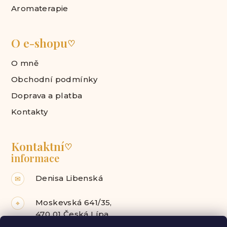
Aromaterapie
O e-shopu
♡
O mně
Obchodní podmínky
Doprava a platba
Kontakty
Kontaktní
♡
informace
Denisa Libenská
✉
Moskevská 641/35,
⌖
470 01 Česká Lípa