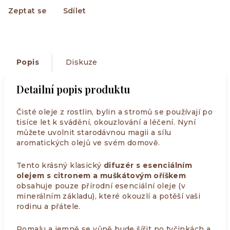
Zeptat se
Sdílet
Popis
Diskuze
Detailní popis produktu
Čisté oleje z rostlin, bylin a stromů se používají po
tisíce let k svádění, okouzlování a léčení. Nyní
můžete uvolnit starodávnou magii a sílu
aromatických olejů ve svém domově.
Tento krásný klasický
difuzér s esenciálním
olejem s citronem a muškátovým oříškem
obsahuje pouze přírodní esenciální oleje (v
minerálním základu), které okouzlí a potěší vaši
rodinu a přátele.
Pomalu a jemně se vůně bude šířit po tyčinkách a