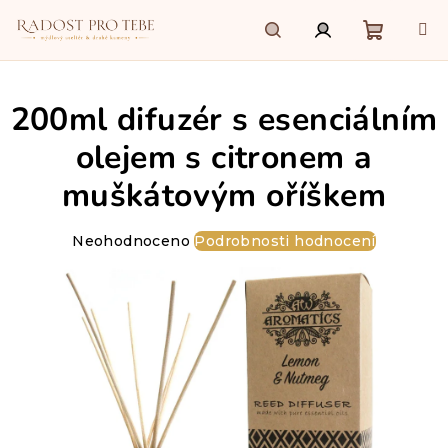
Přejít
na
obsah
Nákupn
Hledat
Přihlášení
200ml difuzér s esenciálním
košík
olejem s citronem a
muškátovým oříškem
Průměrné
Neohodnoceno
Podrobnosti hodnocení
hodnocení
produktu
je
0,0
z
5
hvězdiček.