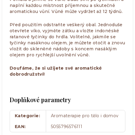
naplní každou místnost příjemnou a skutečně
aromatickou vůní. Vůně může vydržet až 12 týdnů.
Před použitím odstraňte veškerý obal. Jednoduše
otevřete víko, vyjměte zátku a vložte indonéské
ratanové tyčinky do hrdla. Volitelně, jakmile se
tyčinky nasáknou olejem, je můžete otočit a znovu
vložit do skleněné nádoby s koncem nasáklým
olejem pro rychlejší uvolnění vůně.
Doufáme, že si užijete své aromatické
dobrodružství!
Doplňkové parametry
Kategorie
:
Aromaterapie pro tělo i domov
EAN
:
5055796576111