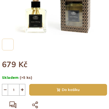
679 Kč
Měrná
Skladem
(>5 ks)
cena:
−
+
Do košíku