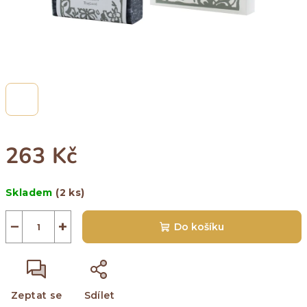
263 Kč
Měrná
Skladem
(2 ks)
cena:
−
+
Do košíku
Zeptat se
Sdílet