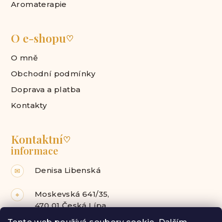
Aromaterapie
O e-shopu
♡
O mně
Obchodní podmínky
Doprava a platba
Kontakty
Kontaktní
♡
informace
Denisa Libenská
✉
Moskevská 641/35,
⌖
470 01 Česká Lípa