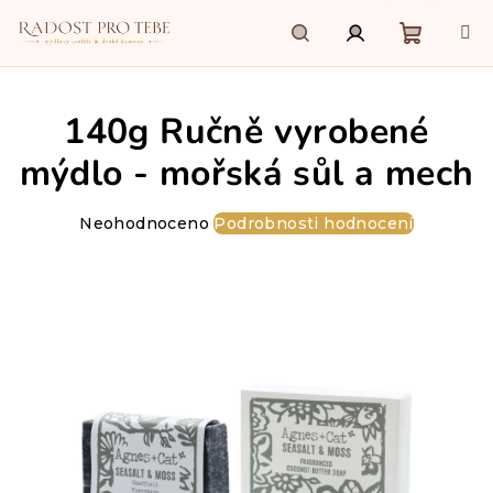
Přejít
na
obsah
Nákupn
Hledat
Přihlášení
140g Ručně vyrobené
košík
mýdlo - mořská sůl a mech
Průměrné
Neohodnoceno
Podrobnosti hodnocení
hodnocení
produktu
je
0,0
z
5
hvězdiček.