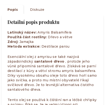
Popis
Diskuze
Detailní popis produktu
Latinský název:
Amyris Balsamifera
Použitá část rostliny:
Dřevo a větve
Zdroj:
Jamajka
Metoda extrakce:
Destilace parou
Esenciální olej z amyrisu se také nazývá
západoindický
santalové dřevo
, protože jeho
vůně připomíná santalové dřevo. Získává se parní
destilací z kůry a větví stromu amyris balsamifera.
Díky vysokému obsahu oleje toto dřevo hoří samo
jako svíčka, a proto mu místní obyvatelé říkají
svíčkové dřevo. Je to levnější alternativa čistého
santalového dřeva.
Tento olej se používá k čištění ran a léčbě chřipky
a průjmu. Říká se, že je velmi účinný při