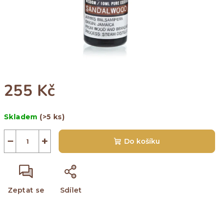
255 Kč
Měrná
Skladem
(>5 ks)
cena:
−
+
Do košíku
Zeptat se
Sdílet