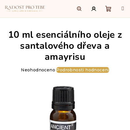
Přejít
na
obsah
Nákupn
Hledat
Přihlášení
10 ml esenciálního oleje z
košík
santalového dřeva a
amayrisu
Průměrné
Neohodnoceno
Podrobnosti hodnocení
hodnocení
produktu
je
0,0
z
5
hvězdiček.