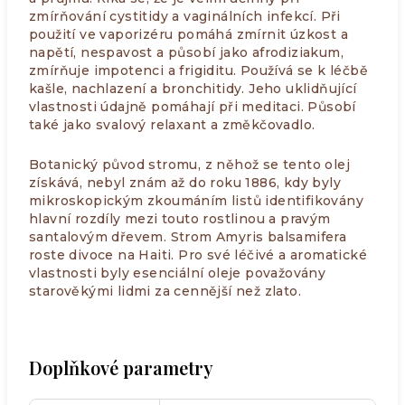
zmírňování cystitidy a vaginálních infekcí. Při
použití ve vaporizéru pomáhá zmírnit úzkost a
napětí, nespavost a působí jako afrodiziakum,
zmírňuje impotenci a frigiditu. Používá se k léčbě
kašle, nachlazení a bronchitidy. Jeho uklidňující
vlastnosti údajně pomáhají při meditaci. Působí
také jako svalový relaxant a změkčovadlo.
Botanický původ stromu, z něhož se tento olej
získává, nebyl znám až do roku 1886, kdy byly
mikroskopickým zkoumáním listů identifikovány
hlavní rozdíly mezi touto rostlinou a pravým
santalovým dřevem. Strom Amyris balsamifera
roste divoce na Haiti. Pro své léčivé a aromatické
vlastnosti byly esenciální oleje považovány
starověkými lidmi za cennější než zlato.
Doplňkové parametry