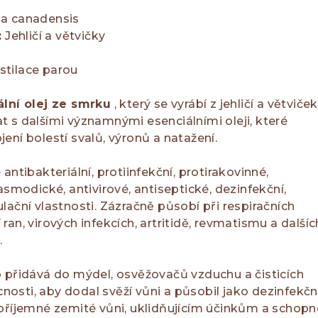
a canadensis
:
Jehličí a větvičky
tilace parou
ální olej ze smrku
, který se vyrábí z jehličí a větviček
 s dalšími významnými esenciálními oleji, které
ení bolestí svalů, výronů a natažení.
antibakteriální, protiinfekční, protirakovinné,
asmodické, antivirové, antiseptické, dezinfekční,
lační vlastnosti. Zázračně působí při respiračních
an, virových infekcích, artritidě, revmatismu a dalšíc
.
 přidává do mýdel, osvěžovačů vzduchu a čisticích
sti, aby dodal svěží vůni a působil jako dezinfekčn
příjemné zemité vůni, uklidňujícím účinkům a schopn