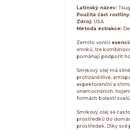
Latinský název:
Tsug
Použitá část rostliny
Zdroj:
USA
Metoda extrakce:
Des
Zemito vonící
esenci
smrků, lze kombinovat
pomáhají podpořit hoj
Smrkový olej má silné 
protizánětlivé, antisp
expektoranční a stimu
onemocněních, hojení r
formách bolestí svalů
Smrkový olej se často
prostředků do domácno
prostředek. Díky své 