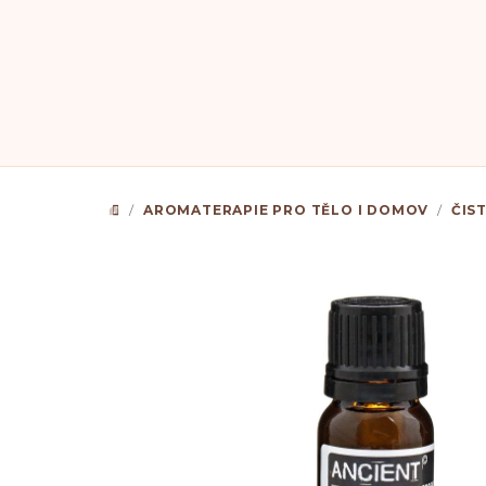
Přejít
na
obsah
/
AROMATERAPIE PRO TĚLO I DOMOV
/
ČIS
DOMŮ