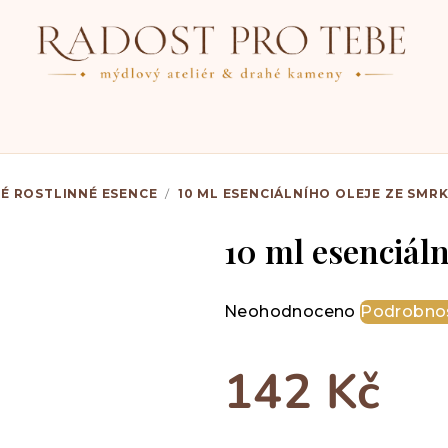
TÉ ROSTLINNÉ ESENCE
/
10 ML ESENCIÁLNÍHO OLEJE ZE SMR
10 ml esenciál
Průměrné
Neohodnoceno
Podrobnos
hodnocení
produktu
142 Kč
je
0,0
z
Měrná