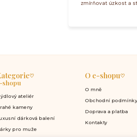
zmírňovat úzkost a st
ategorie
O e-shopu
♡
♡
-shopu
O mně
ýdlový ateliér
Obchodní podmínk
rahé kameny
Doprava a platba
uxusní dárková balení
Kontakty
árky pro muže