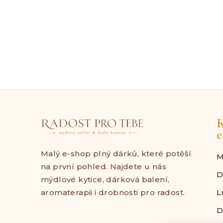
K
e
Malý e-shop plný dárků, které potěší
M
na první pohled. Najdete u nás
D
mýdlové kytice, dárková balení,
aromaterapii i drobnosti pro radost.
L
D