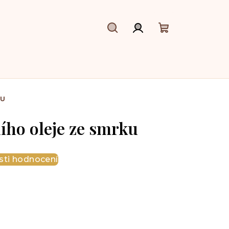
Hledat
Přihlášení
Nákupní
košík
KU
ního oleje ze smrku
ti hodnocení