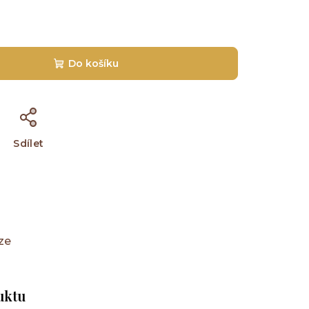
Do košíku
Sdílet
ze
uktu