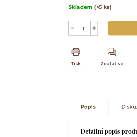
5
cena:
Skladem
(>5 ks)
hvězdiček.
−
+
Tisk
Zeptat se
Popis
Disku
Detailní popis prod