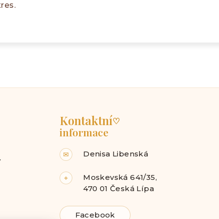
res.
Kontaktní
♡
informace
Denisa Libenská
✉
y
Moskevská 641/35,
⌖
470 01 Česká Lípa
Facebook