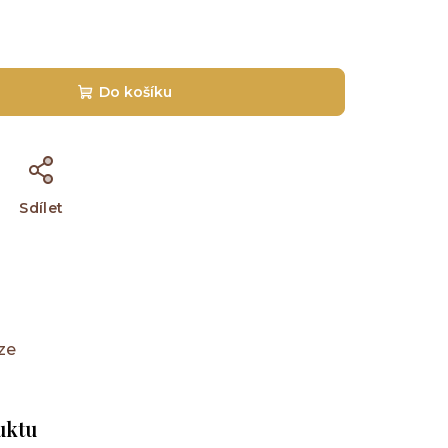
Do košíku
Sdílet
ze
uktu