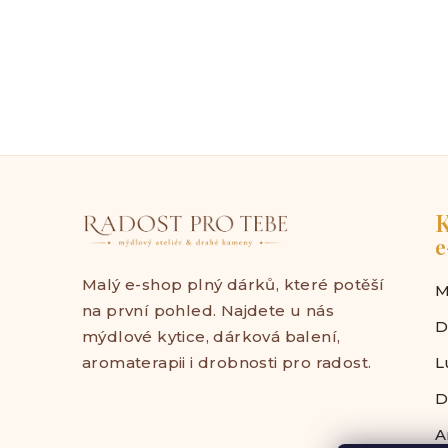
K
e
Malý e-shop plný dárků, které potěší
M
na první pohled. Najdete u nás
D
mýdlové kytice, dárková balení,
aromaterapii i drobnosti pro radost.
L
D
A