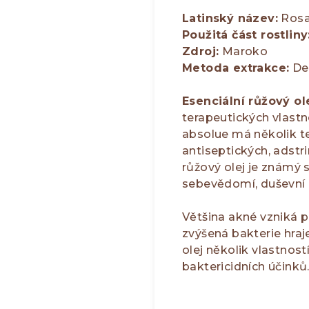
Latinský název:
Rosa 
Použitá část rostliny
Zdroj:
Maroko
Metoda extrakce:
Des
Esenciální růžový ol
terapeutických vlastn
absolue má několik te
antiseptických, adstri
růžový olej je známý 
sebevědomí, duševní z
Většina akné vzniká p
zvýšená bakterie hraj
olej několik vlastnost
baktericidních účinků