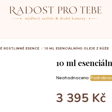
TÉ ROSTLINNÉ ESENCE
/
10 ML ESENCIÁLNÍHO OLEJE Z RŮŽE
10 ml esenciáln
Průměrné
Neohodnoceno
Podrobnos
hodnocení
produktu
3 395 Kč
je
0,0
z
Měrná