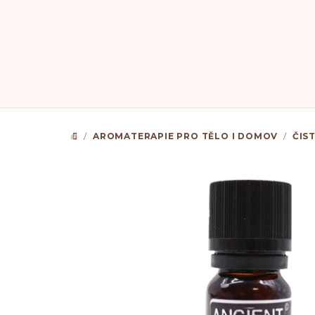
Přejít
na
obsah
/
AROMATERAPIE PRO TĚLO I DOMOV
/
ČIS
DOMŮ