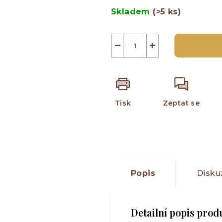
5
cena:
Skladem
(>5 ks)
hvězdiček.
−
+
Tisk
Zeptat se
Popis
Disku
Detailní popis prod