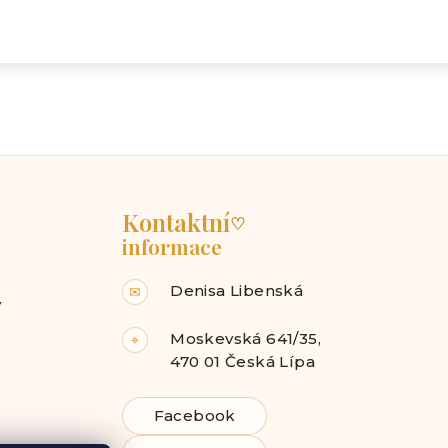
Kontaktní
♡
informace
Denisa Libenská
✉
y
Moskevská 641/35,
⌖
470 01 Česká Lípa
Facebook