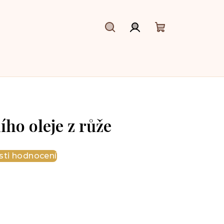
Hledat
Přihlášení
Nákupní
košík
ího oleje z růže
ti hodnocení