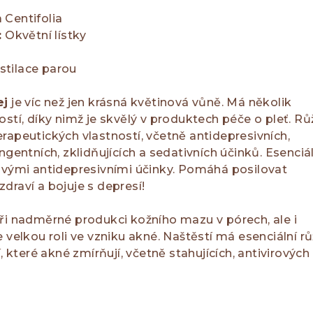
Centifolia
:
Okvětní lístky
tilace parou
ej
je víc než jen krásná květinová vůně. Má několik
ostí, díky nimž je skvělý v produktech péče o pleť. R
rapeutických vlastností, včetně antidepresivních,
ngentních, zklidňujících a sedativních účinků. Esenciá
svými antidepresivními účinky. Pomáhá posilovat
draví a bojuje s depresí!
ři nadměrné produkci kožního mazu v pórech, ale i
e velkou roli ve vzniku akné. Naštěstí má esenciální r
í, které akné zmírňují, včetně stahujících, antivirových
.