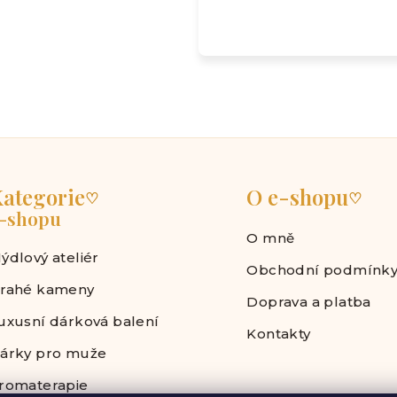
ategorie
O e-shopu
♡
♡
-shopu
O mně
ýdlový ateliér
Obchodní podmínk
rahé kameny
Doprava a platba
uxusní dárková balení
Kontakty
árky pro muže
romaterapie