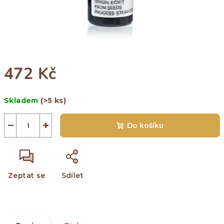
472 Kč
Měrná
Skladem
(>5 ks)
cena:
−
+
Do košíku
Zeptat se
Sdílet