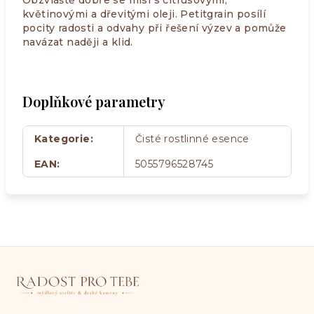
Obzvláště dobře se mísí s citrusovými,
květinovými a dřevitými oleji. Petitgrain posílí
pocity radosti a odvahy při řešení výzev a pomůže
navázat naději a klid.
Doplňkové parametry
Kategorie
:
Čisté rostlinné esence
EAN
:
5055796528745