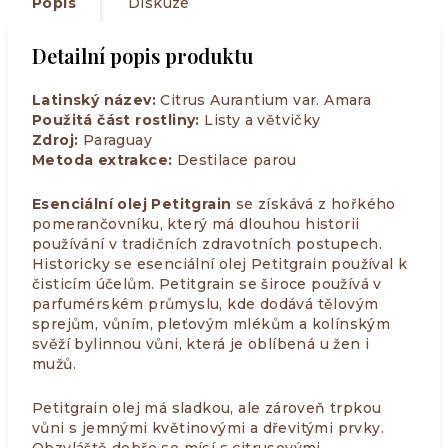
Popis
Diskuze
Detailní popis produktu
Latinský název:
Citrus Aurantium var. Amara
Použitá část rostliny:
Listy a větvičky
Zdroj:
Paraguay
Metoda extrakce:
Destilace parou
Esenciální olej Petitgrain
se získává z hořkého
pomerančovníku, který má dlouhou historii
používání v tradičních zdravotních postupech.
Historicky se esenciální olej Petitgrain používal k
čisticím účelům. Petitgrain se široce používá v
parfumérském průmyslu, kde dodává tělovým
sprejům, vůním, pleťovým mlékům a kolínským
svěží bylinnou vůni, která je oblíbená u žen i
mužů.
Petitgrain olej má sladkou, ale zároveň trpkou
vůni s jemnými květinovými a dřevitými prvky.