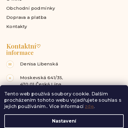
Obchodní podmínky
Doprava a platba
Kontakty
Kontaktní
♡
informace
Denisa Libenská
✉
Moskevská 641/35,
⌖
470 01 Česká Lípa
Tento web používá soubory cookie. Dalším
Facebook
Instagram
procházením tohoto webu vyjadřujete souhlas s
jejich používáním.. Více informací
zde
.
Z
Nastavení
á
Copyright 2026
Radost pro tebe
. Všechna práva