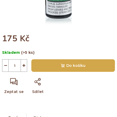
175 Kč
Měrná
Skladem
(>5 ks)
cena:
−
+
Do košíku
Zeptat se
Sdílet