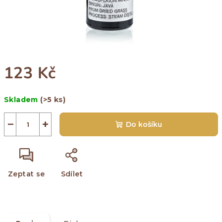
123 Kč
Měrná
Skladem
(>5 ks)
cena:
−
+
Do košíku
Zeptat se
Sdílet