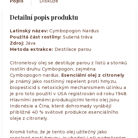
Popis
Diskuze
Detailní popis produktu
Latinský název:
Cymbopogon Nardus
Použitá část rostliny:
Sušená tráva
Zdroj:
Jáva
Metoda extrakce:
Destilace parou
Citronelový olej se destiluje parou z listů a stonků
rostlin druhu Cymbopogon, zejména
Cymbopogon nardus.
Esenciální olej z citronely
je známý jako rostlinný repelent proti hmyzu,
biopesticid s netoxickým mechanismem účinku a
je pro toto použití v USA registrován od roku 1948.
Hlavními zeměmi produkujícími tento olej jsou
Indonésie a Čína, které dohromady vyrábějí
přibližně 40 % světové produkce esenciálního
oleje z citronely.
Kromě toho, že je tento olej užitečný jako