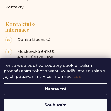
Kontakty
Kontaktní
♡
informace
Denisa Libenská
✉
Moskevská 641/35,
⌖
470 01 Česká Lípa
Tento web používá soubory cookie. Dalším
Facebook
Instagram
procházením tohoto webu vyjadřujete souhlas s
jejich používáním.. Více informací
zde
.
Z
Nastavení
á
Copyright 2026
Radost pro tebe
. Všechna práva
vyhrazena.
p
a
Vytvořil Shoptet
Souhlasím