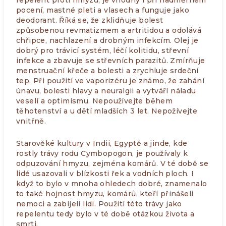
repelent proti hmyzu, je vhodný i při nadměrném
pocení, mastné pleti a vlasech a funguje jako
deodorant. Říká se, že zklidňuje bolest
způsobenou revmatizmem a artritidou a odolává
chřipce, nachlazení a drobným infekcím. Olej je
dobrý pro trávicí systém, léčí kolitidu, střevní
infekce a zbavuje se střevních parazitů. Zmírňuje
menstruační křeče a bolesti a zrychluje srdeční
tep. Při použití ve vaporizéru je známo, že zahání
únavu, bolesti hlavy a neuralgii a vytváří náladu
veselí a optimismu. Nepoužívejte během
těhotenství a u dětí mladších 3 let. Nepožívejte
vnitřně.
Starověké kultury v Indii, Egyptě a jinde, kde
rostly trávy rodu Cymbopogon, je používaly k
odpuzování hmyzu, zejména komárů. V té době se
lidé usazovali v blízkosti řek a vodních ploch. I
když to bylo v mnoha ohledech dobré, znamenalo
to také hojnost hmyzu, komárů, kteří přinášeli
nemoci a zabíjeli lidi. Použití této trávy jako
repelentu tedy bylo v té době otázkou života a
smrti.