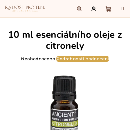
Přejít
na
obsah
Nákupn
Hledat
Přihlášení
10 ml esenciálního oleje z
košík
citronely
Průměrné
Neohodnoceno
Podrobnosti hodnocení
hodnocení
produktu
je
0,0
z
5
hvězdiček.